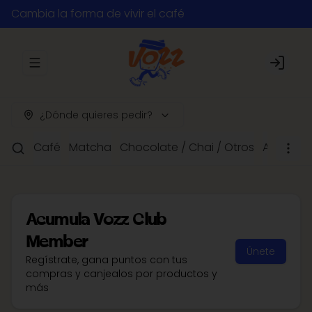
Cambia la forma de vivir el café
Abrir menu de navegación
Login
¿Dónde quieres pedir?
Café
Matcha
Chocolate / Chai / Otros
Acompañ
Acumula
Vozz Club
Member
Únete
Regístrate, gana puntos con tus
compras y canjealos por productos y
más