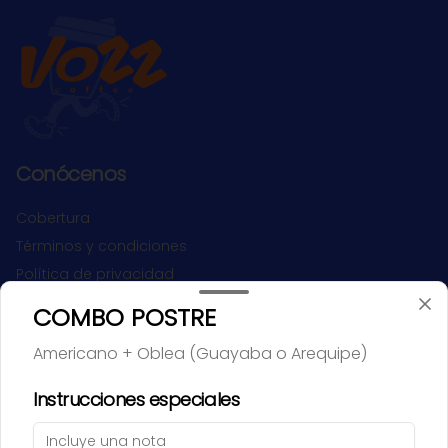
brindando una experiencia 
equilibrada, suave y llena de 
tradición familiar. 🌱✨
Conócenos
Cobertura
Términos y condiciones
Política de privacidad
COMBO POSTRE
Redes sociales
Americano + Oblea (Guayaba o Arequipe)
Instagram
Instrucciones especiales
Mi cuenta