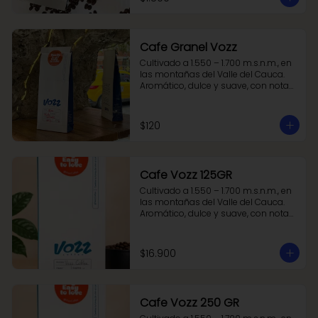
Cafe Granel Vozz
Cultivado a 1.550 – 1.700 m.s.n.m., en 
las montañas del Valle del Cauca. 
Aromático, dulce y suave, con notas 
a caramelo, cuerpo balanceado y 
una acidez cítrica que lo hace fresco 
y armónico.
$120
Cafe Vozz 125GR
Cultivado a 1.550 – 1.700 m.s.n.m., en 
las montañas del Valle del Cauca. 
Aromático, dulce y suave, con notas 
a caramelo, cuerpo balanceado y 
una acidez cítrica que lo hace fresco 
y armónico.
$16.900
Cafe Vozz 250 GR