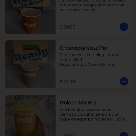
Oscuro y sedoso. Chocolate MIsterio 
al 56% con un toque de la casa que 
no te puedes perder.
$10.000
Chocolate Vozz Frio
El mismo Vozz caliente, pero con 
mas actitud.

Preparado con Chocolate Luker 
Experto y un toque secreto de la 
casa que lo vuelve adictivo.

Frío, cremoso y sorprendentemente 
$12.000
ligero.
Golden Milk Fria
Una bebida a base de leche 
cremosa, cúrcuma, jengibre y un 
toque de especias naturales. Suave, 
aromática y balanceada. 
Reconocida por sus propiedades 
antioxidantes y antiinflamatorias, es 