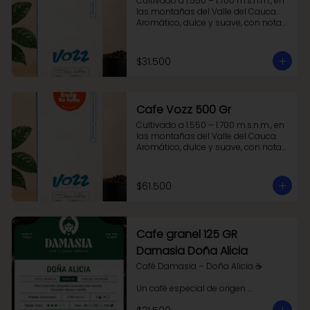
Cultivado a 1.550 – 1.700 m.s.n.m., en 
las montañas del Valle del Cauca. 
Aromático, dulce y suave, con notas 
a caramelo, cuerpo balanceado y 
una acidez cítrica que lo hace fresco 
y armónico
$31.500
Cafe Vozz 500 Gr
Cultivado a 1.550 – 1.700 m.s.n.m., en 
las montañas del Valle del Cauca. 
Aromático, dulce y suave, con notas 
a caramelo, cuerpo balanceado y 
una acidez cítrica que lo hace fresco 
y armónico.
$61.500
Cafe granel 125 GR
Damasia Doña Alicia
Café Damasia – Doña Alicia ☕

Un café especial de origen 
antioqueño, cultivado a 1.700 