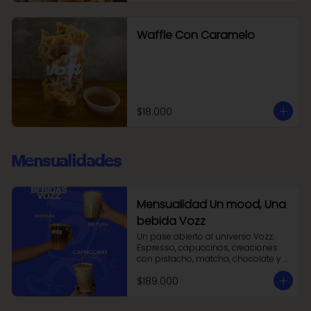
Waffle Con Caramelo
$18.000
Mensualidades
Mensualidad Un mood, Una
bebida Vozz
Un pase abierto al universo Vozz. 
Espresso, capuccinos, creaciones 
con pistacho, matcha, chocolate y 
más. La Mensualidad Vozz te permite 
$189.000
elegir sin preocuparte: Una bebida al 
día de lunes a domingo.