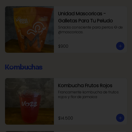
Unidad Mascoricas -
Galletas Para Tu Peludo
Snacks consciente para perros 🐶 de 
@mascoricas. 

Snacks saludables elaborados con 
$900
ingredientes seleccionados, sin 
colorantes ni preservantes, ideales 
para perros de todas las razas y 
edades.

Kombuchas
Hechos con amor, bajo un proceso 
riguroso que garantiza calidad, 
nutrición y bienestar en cada 
bocado.

Kombucha Frutos Rojos
Francamente kombucha de frutos 
Perfectos como premio diario.

rojos y flor de jamaica
Conscientes desde el corazón, hasta 
la razón.
$14.500