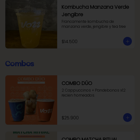
Kombucha Manzana Verde
Jengibre
Francamente kombucha de 
manzana verde, jengibre y tea tree
$14.500
Combos
COMBO DÚO
2 Cappuccinos + Pandebonos x12 
recien horneados.
$25.900
COMBO MATCHA RITUAL