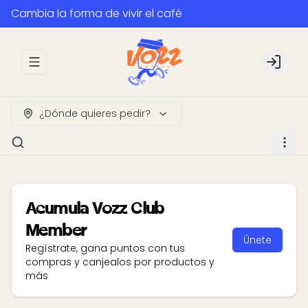
Cambia la forma de vivir el café
Abrir menu de navegación
Login
¿Dónde quieres pedir?
Acumula
Vozz Club
Member
Únete
Regístrate, gana puntos con tus
compras y canjealos por productos y
más